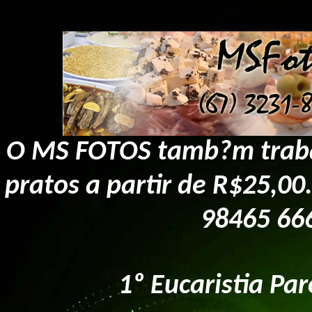
O MS FOTOS tamb?m trabal
pratos a partir de R$25,00
98465 666
1º Eucaristia Pa